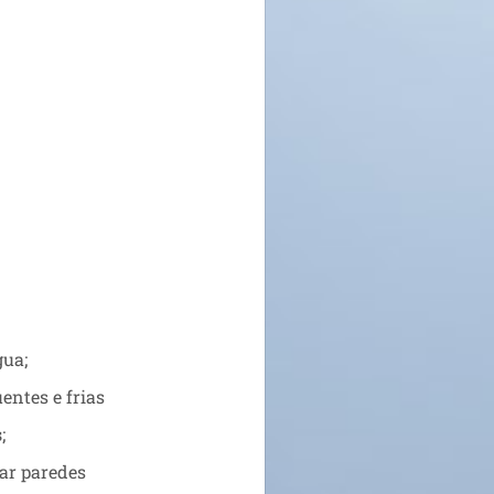
gua;
entes e frias
s
;
ar paredes