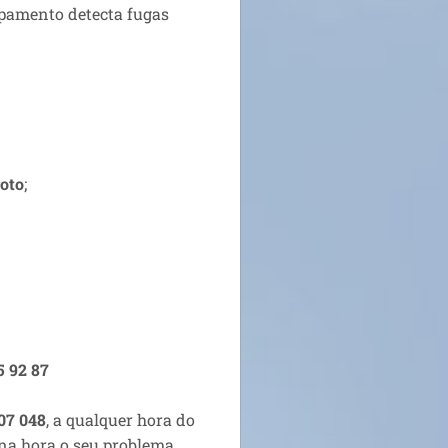
pamento detecta fugas
goto
;
5 92 87
207 048
, a qualquer hora do
 na hora o seu problema