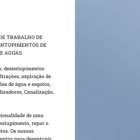
 DE TRABALHO DE
ENTUPIMENTOS DE
DE AGUAS
o, desentupimentos
iltrações, aspiração de
ões de água e esgotos,
lizadores, Canalização,
cionalidade de uma
entupimento, repor o
tos. Os nossos
entos para desentupir