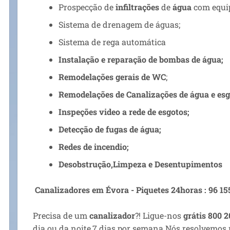
Prospecção de
infiltrações
de
água
com equi
Sistema de drenagem de águas;
Sistema de rega automática
Instalação e reparação de bombas de água;
Remodelações gerais de WC
;
Remodelações de Canalizações de água e es
Inspeções video a rede de esgotos;
Detecção de fugas de água;
Redes de incendio;
Desobstrução,Limpeza e Desentupimentos
Canalizadores em Évora - Piquetes 24horas : 96 15
Precisa de um
canalizador
?! Ligue-nos
grátis 800 
dia ou da noite,7 dias por semana.Nós resolvemos