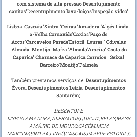
com sistema de alta pressão'Desentupimento
sanitas'Desentupimento lava-loiças'inspeção vídeo'
Lisboa 'Cascais 'Sintra 'Oeiras 'Amadora 'Algés'Linda-
a-Velha'Carnaxide'Caxias'Paço de
Arcos'Carcavelos'Parede'Estoril' Loures ' Odivelas
'Almada 'Montijo 'Mafra 'Almada'Aroeira' Costa da
Caparica' Charneca da Caparica'Corroios ' Seixal
'Barreiro'Montijo'Palmela'
Também prestamos serviços de:
Desentupimentos
Èvora
;
Desentupimentos Leiria
;
Desentupimentos
Santarém
;
DESENTOPE
LISBOA,AMADORA,ALFRAGIGE,QUELUZ,BELAS,MASS
AMÁ,RIO DE MOURO,CACÉM,MEM
MARTINS,SINTRA,LINHÓ,CASCAIS,PAREDE,ESTORIL,C