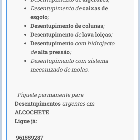
Desentupimento de
caixas de
esgoto
;
Desentupimento de colunas
;
Desentupimento
de
lava loiças
;
Desentupimento
com hidrojacto
de
alta pressão
;
Desentupimento com sistema
mecanizado de molas.
Piquete permanente para
D
esentupimentos
urgentes em
ALCOCHETE
Ligue já:
961559287