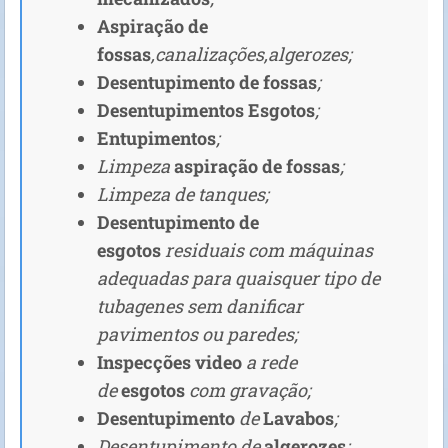
Aspiração de
fossas
,canalizações,algerozes;
Desentupimento de fossas
;
Desentupimentos Esgotos
;
Entupimentos
;
Limpeza
aspiração de fossas
;
Limpeza de tanques;
Desentupimento de
esgotos
residuais com máquinas
adequadas para quaisquer tipo de
tubagenes sem danificar
pavimentos ou paredes;
Inspecções video
a rede
de
esgotos
com gravação;
Desentupimento
de
Lavabos
;
Desentupimento de
algerozes
;