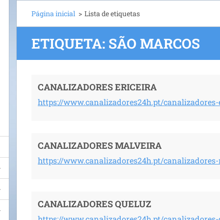
Página inicial
>
Lista de etiquetas
ETIQUETA: SÃO MARCOS
CANALIZADORES ERICEIRA
https://www.canalizadores24h.pt/canalizadores-e
CANALIZADORES MALVEIRA
https://www.canalizadores24h.pt/canalizadores-
CANALIZADORES QUELUZ
https://www.canalizadores24h.pt/canalizadores-