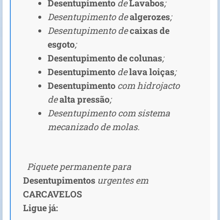
Desentupimento
de
Lavabos
;
Desentupimento de
algerozes
;
Desentupimento de
caixas de
esgoto
;
Desentupimento de colunas
;
Desentupimento
de
lava loiças
;
Desentupimento
com hidrojacto
de
alta pressão
;
Desentupimento com sistema
mecanizado de molas.
Piquete permanente para
D
esentupimentos
urgentes em
CARCAVELOS
Ligue já: