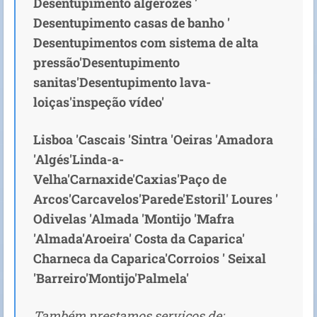
Desentupimento algerozes '
Desentupimento casas de banho '
Desentupimentos com sistema de alta
pressão'Desentupimento
sanitas'Desentupimento lava-
loiças'inspeção vídeo'
Lisboa 'Cascais 'Sintra 'Oeiras 'Amadora
'Algés'Linda-a-
Velha'Carnaxide'Caxias'Paço de
Arcos'Carcavelos'Parede'Estoril' Loures '
Odivelas 'Almada 'Montijo 'Mafra
'Almada'Aroeira' Costa da Caparica'
Charneca da Caparica'Corroios ' Seixal
'Barreiro'Montijo'Palmela'
Também prestamos serviços de: