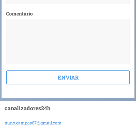
Comentário
canalizadores24h
nuno.cam
pos67@gm
ail.com