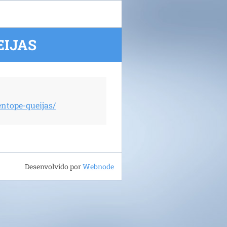
EIJAS
ntope-queijas/
Desenvolvido por
Webnode