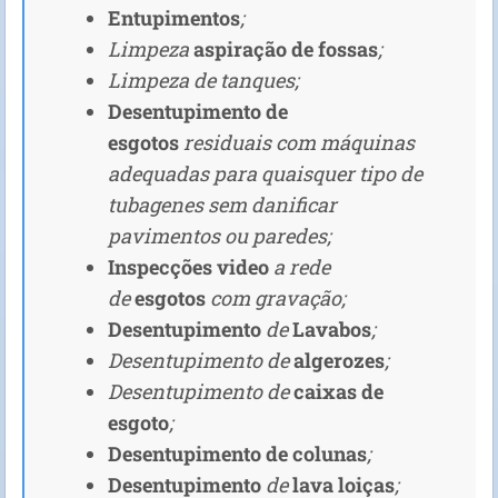
Entupimentos
;
Limpeza
aspiração de fossas
;
Limpeza de tanques;
Desentupimento de
esgotos
residuais com máquinas
adequadas para quaisquer tipo de
tubagenes sem danificar
pavimentos ou paredes;
Inspecções video
a rede
de
esgotos
com gravação;
Desentupimento
de
Lavabos
;
Desentupimento de
algerozes
;
Desentupimento de
caixas de
esgoto
;
Desentupimento de colunas
;
Desentupimento
de
lava loiças
;