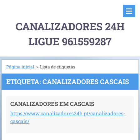
CANALIZADORES 24H
LIGUE 961559287
Página inicial
>
Lista de etiquetas
ETIQUETA: CANALIZADORES CASCAIS
CANALIZADORES EM CASCAIS
https://www.canalizadores24h.pt/canalizadores-
cascais/